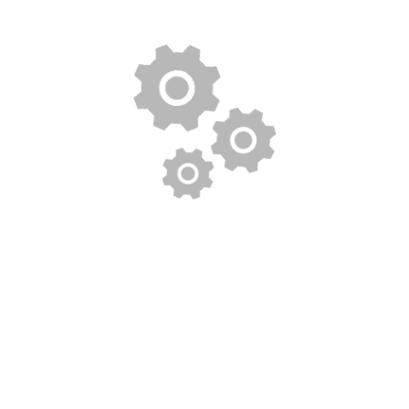
Yavuz Oto Kurtarma ve Çekici şirketi olarak farklı birçok
şehirde, gelişmiş teknolojiye sahip son model araçlarla
profesyonel hizmet vermekteyiz. Her türlü marka ve model,
boyut ve ağırlık fark etmeksizin; yolda kalmış, taşınması
gereken tüm araçlara başarılı bir şekilde yardım hizmetini
sağlamaktayız.
HIZMETLERIMIZ