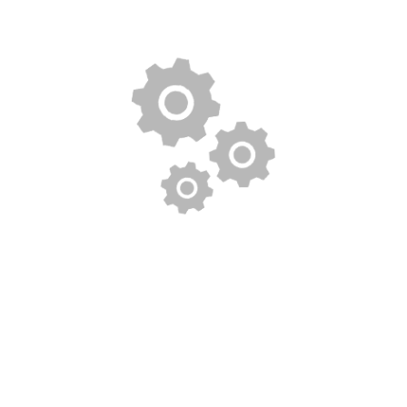
Yavuz Oto Kurtarma ve Çekici şirketi olarak farklı birçok
şehirde, gelişmiş teknolojiye sahip son model araçlarla
profesyonel hizmet vermekteyiz. Her türlü marka ve model,
boyut ve ağırlık fark etmeksizin; yolda kalmış, taşınması
gereken tüm araçlara başarılı bir şekilde yardım hizmetini
sağlamaktayız.
HIZMETLERIMIZ